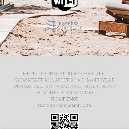
ΜΗΤΕ 0415Κ013Α0134401 | ΞΕΝΟΔΟΧΕΙΑΚΗ-
ΚΑΤΑΣΚΕΥΑΣΤΙΚΗ & ΑΓΡΟΤΙΚΗ Α.Ε., ΦΑΜΠΟΥΣ Α.Ε.
ΑΦΜ 099662912 | Δ.Ο.Υ ΑΜΑΛΙΑΔΑΣ | Μ.Α.Ε. 60068/23/
Β/06/001 | ΕΔΡΑ ΒΑΡΘΟΛΟΜΙΟ
ΙΣΟΛΟΓΙΣΜΟΣ
Customer Complaint Form