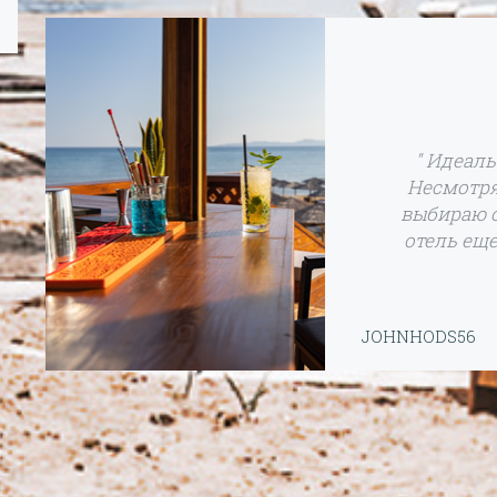
" Идеаль
Несмотря
выбираю о
отель еще
JOHNHODS56