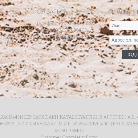
L
СВЯЗАТЬСЯ
NEWSLET
tелефон: +30 26230 96800
факс: +30 26230 96803
опоннес
Email:
info@almira-hotel.gr
3Α0134401 | ΞΕΝΟΔΟΧΕΙΑΚΗ-ΚΑΤΑΣΚΕΥΑΣΤΙΚΗ & ΑΓΡΟΤΙΚΗ Α.Ε.,
662912 | Δ.Ο.Υ ΑΜΑΛΙΑΔΑΣ | Μ.Α.Ε. 60068/23/Β/06/001 | ΕΔΡΑ ΒΑ
ΙΣΟΛΟΓΙΣΜΟΣ
Customer Complaint Form