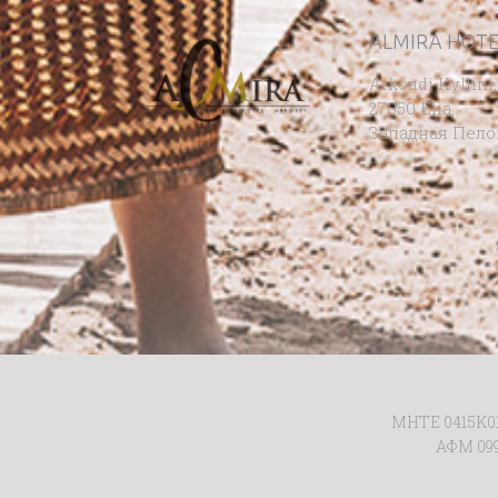
ALMIRA HOTE
Arkoudi Kyllini,
27050 Elia,
Западная Пел
ΜΗΤΕ 0415Κ01
ΑΦΜ 099