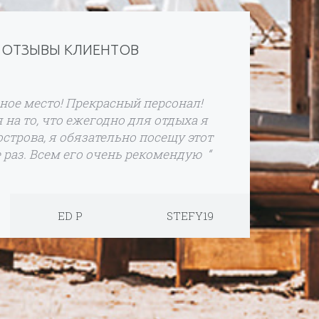
ОТЗЫВЫ КЛИЕНТОВ
ное место! Прекрасный персонал!
 на то, что ежегодно для отдыха я
строва, я обязательно посещу этот
 раз. Всем его очень рекомендую “
ED P
STEFY19